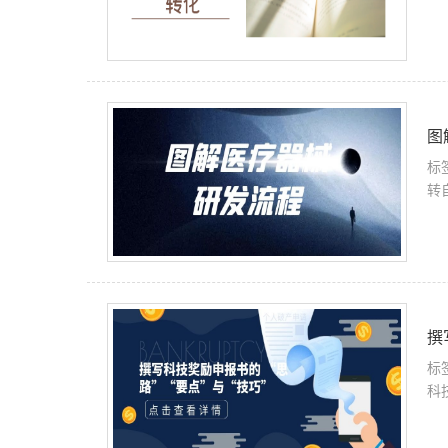
图
标
转
撰
标
科