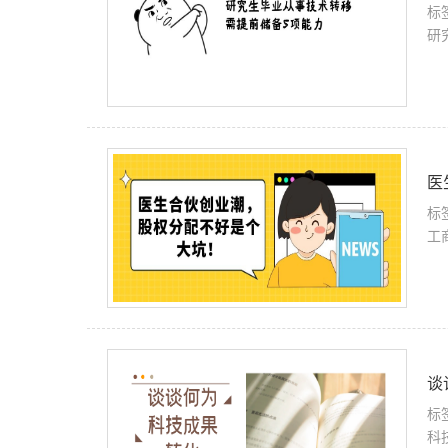
标
研
医
标
工
谈
标
科