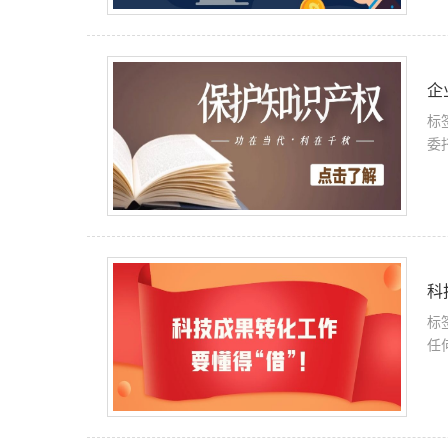
企
标
委
科
标
任