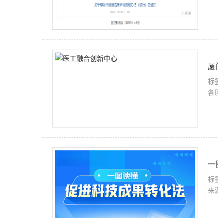
厦
标
各
一
标
来