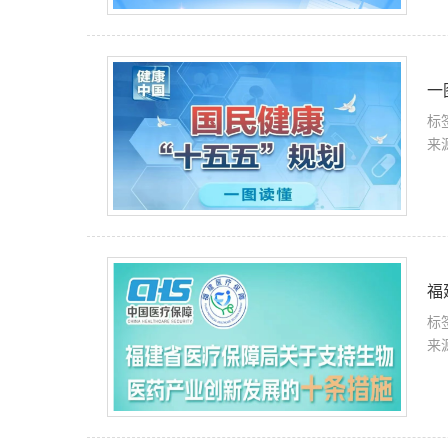
一
标
来
福
标
来