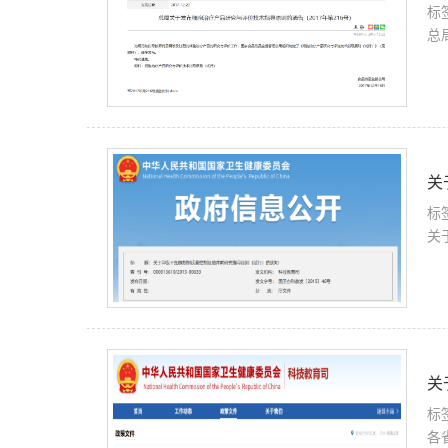
标
总
关
标
关
关
标
各