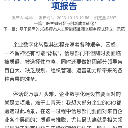
项报告
发布人:蒋琴 发布时间: 2023-10-13 10:56 浏览量:2897
上一篇：
医生如何参与创新成果转化？
下一篇：
基于超声的5G多模态人工智能精准筛查服务模式建立与示范
企业数字化转型其过程充满着各种艰辛、困惑，
一不留神还有可能“背锅”，信息部门不但随时要面临
被质疑、被选择性忽略，同时还要做好因部分领导盲
目自大、缺乏规划、组织管理、运营能力所带来的各
种苦果的准备。
俗话说万事开头难，企业数字化建设首要面对的
就是立项难，难于上青天！我想大部分企业的CIO都
遭遇过此场景，在这一过程中信息部门要面对来自企
业各个层面的：质疑与推脱，尤其最头痛就是相关领
导层对于数字化缺乏正确的理解与认知，所以一份高